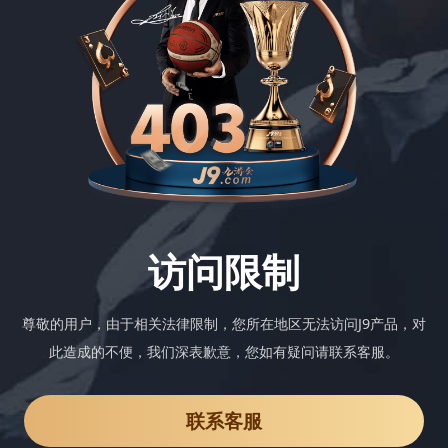
访问限制
尊敬的用户，由于相关法律限制，您所在地区无法访问J9产品，对
此造成的不便，我们深表歉意，您如有疑问请联系客服。
联系客服