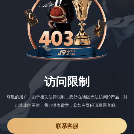
访问限制
尊敬的用户，由于相关法律限制，您所在地区无法访问J9产品，对
此造成的不便，我们深表歉意，您如有疑问请联系客服。
联系客服