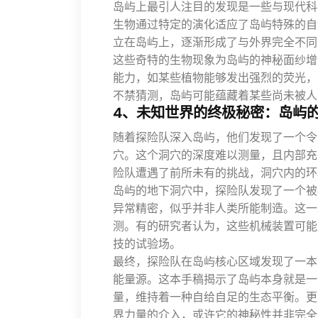
岛屿上最引人注目的发现是一些与现代科
生物通过特定的演化适应了岛屿特殊的自
立在岛屿上，逐渐形成了与外界完全不同
这些奇特的生物现象为岛屿的神秘面纱增
能力，如某些植物能够发出强烈的荧光，
不禁猜测，岛屿可能蕴藏着某些尚未被人
4、未知世界的终极秘密：岛屿
随着探险队深入岛屿，他们发现了一个令
穴。这个洞穴的深度难以测量，且内部充
险队遭遇了前所未有的挑战，洞穴内的环
岛屿的地下洞穴中，探险队发现了一个被
异常精密，似乎并非人类所能制造。这一
测。有的研究者认为，这些机械装置可能
技的试验场。
最终，探险队在岛屿核心区域发现了一本
能量源。这本手稿揭示了岛屿本身就是一
量，维持着一种自给自足的生态平衡。更
界力量的介入，或许它的神秘性并非完全