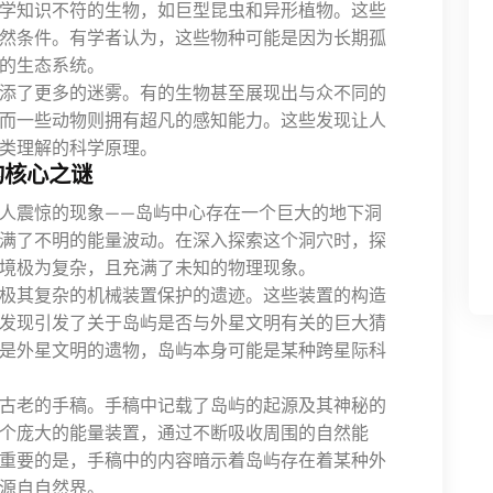
学知识不符的生物，如巨型昆虫和异形植物。这些
然条件。有学者认为，这些物种可能是因为长期孤
的生态系统。
添了更多的迷雾。有的生物甚至展现出与众不同的
而一些动物则拥有超凡的感知能力。这些发现让人
类理解的科学原理。
的核心之谜
人震惊的现象——岛屿中心存在一个巨大的地下洞
满了不明的能量波动。在深入探索这个洞穴时，探
境极为复杂，且充满了未知的物理现象。
极其复杂的机械装置保护的遗迹。这些装置的构造
发现引发了关于岛屿是否与外星文明有关的巨大猜
是外星文明的遗物，岛屿本身可能是某种跨星际科
古老的手稿。手稿中记载了岛屿的起源及其神秘的
个庞大的能量装置，通过不断吸收周围的自然能
重要的是，手稿中的内容暗示着岛屿存在着某种外
源自自然界。